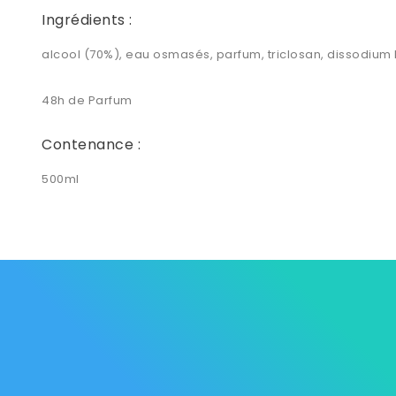
Ingrédients :
alcool (70%), eau osmasés, parfum, triclosan, dissodium
48h de Parfum
Contenance :
500ml
Les Marque
Mycare
Av. Habib Bourguiba
Bab
Nos promot
Mateur
7061 Bizerte
Tunisia