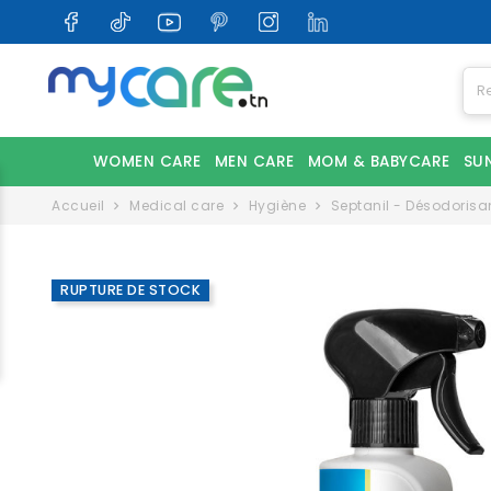
WOMEN CARE
MEN CARE
MOM & BABYCARE
SU
Accueil
Medical care
Hygiène
Septanil - Désodorisa
RUPTURE DE STOCK