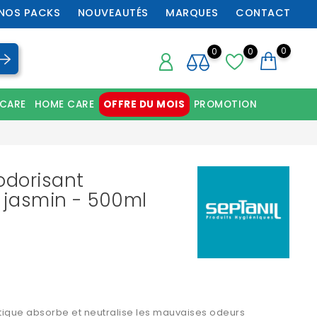
NOS PACKS
NOUVEAUTÉS
MARQUES
CONTACT
0
0
0
 CARE
HOME CARE
OFFRE DU MOIS
PROMOTION
Chaussures orthopédiques professionnelles
odorisant
 jasmin - 500ml
tique absorbe et neutralise les mauvaises odeurs