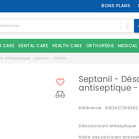
BONS PLANS
N CARE
DENTAL CARE
HEALTH CARE
ORTHOPÉDIE
MEDICAL
nt antiseptique - jasmin - 500ml
Septanil - Dés
antiseptique -
Référence :
6192427309362
Désodorisant antiseptique
Notre désodorisant antisep