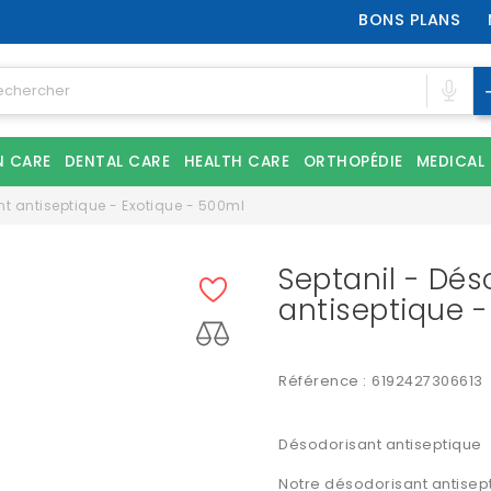
BONS PLANS
N CARE
DENTAL CARE
HEALTH CARE
ORTHOPÉDIE
MEDICAL
nt antiseptique - Exotique - 500ml
Septanil - Dés
antiseptique -
Référence :
6192427306613
Désodorisant antiseptique
Notre désodorisant antisep