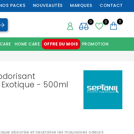
NOS PACKS
NOUVEAUTÉS
MARQUES
CONTACT
0
0
0
 CARE
HOME CARE
OFFRE DU MOIS
PROMOTION
Chaussures orthopédiques professionnelles
odorisant
 Exotique - 500ml
tique absorbe et neutralise les mauvaises odeurs