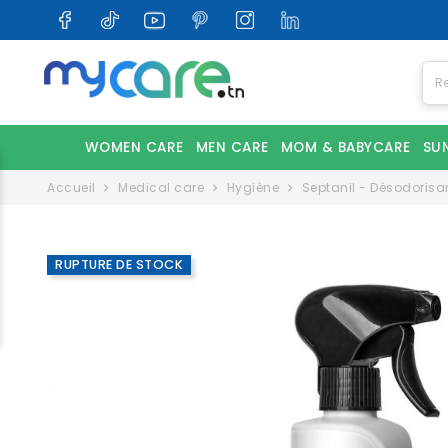
WOMEN CARE
MEN CARE
MOM & BABYCARE
SU
Accueil
Medical care
Hygiène
Septanil - Désodorisa
RUPTURE DE STOCK