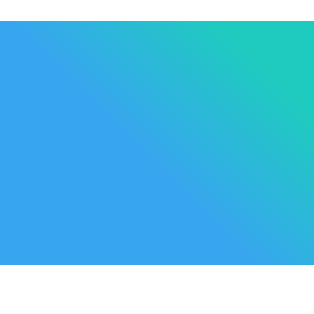
Les Marque
Mycare
Av. Habib Bourguiba
Bab
Nos promot
Mateur
7061 Bizerte
Tunisia
Nouveaux p
57 039 000 - 57 039 001
Meilleures 
contact@mycare.tn