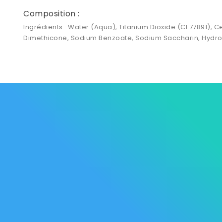
Composition :
Ingrédients : Water (Aqua), Titanium Dioxide (CI 77891), C
Dimethicone, Sodium Benzoate, Sodium Saccharin, Hydroge
Les Marque
Mycare
Av. Habib Bourguiba
Bab
Nos promot
Mateur
7061 Bizerte
Tunisia
Nouveaux p
57 039 000 - 57 039 001
Meilleures 
contact@mycare.tn