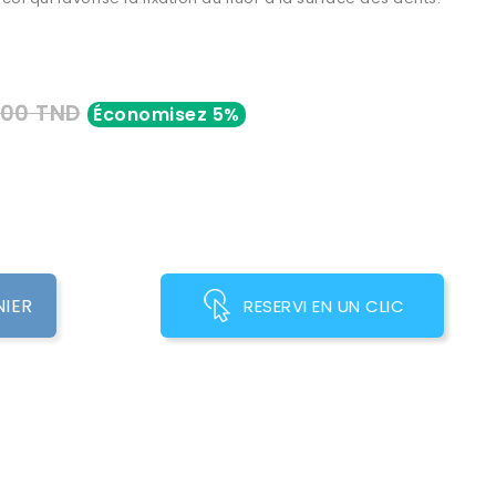
000 TND
Économisez 5%
NIER
RESERVI EN UN CLIC