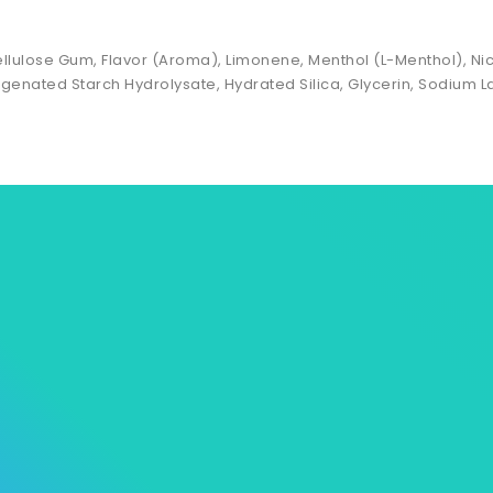
ellulose Gum, Flavor (Aroma), Limonene, Menthol (L-Menthol), Nicot
nated Starch Hydrolysate, Hydrated Silica, Glycerin, Sodium L
s
Notre Univers Mycare
Informations p
ions
Contactez-nous
Commandes
roduits
Livraison à domicile
Avoirs
ventes
Nos magasins
Adresses
Pièces justifica