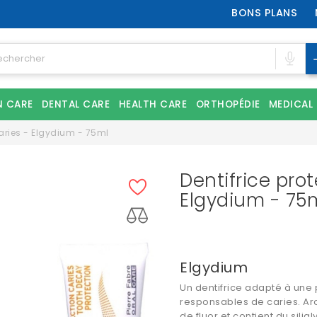
BONS PLANS
N CARE
DENTAL CARE
HEALTH CARE
ORTHOPÉDIE
MEDICAL
caries - Elgydium - 75ml
Dentifrice prot
Elgydium - 75
Elgydium
Un dentifrice adapté à une 
responsables de caries. Ar
de fluor et contient du siligl