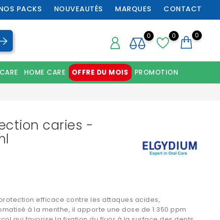
NOS PACKS
NOUVEAUTÉS
MARQUES
CONTACT
0
0
0
 CARE
HOME CARE
OFFRE DU MOIS
PROMOTION
Chaussures orthopédiques professionnelles
ection caries -
ml
protection efficace contre les attaques acides,
omatisé à la menthe, il apporte une dose de 1 350 ppm
ycol qui favorise la fixation du fluor à la surface des dents.