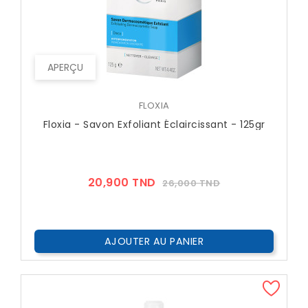
APERÇU
FLOXIA
Floxia - Savon Exfoliant Éclaircissant - 125gr
Prix
Prix
20,900 TND
26,000 TND
??
Public
AJOUTER AU PANIER