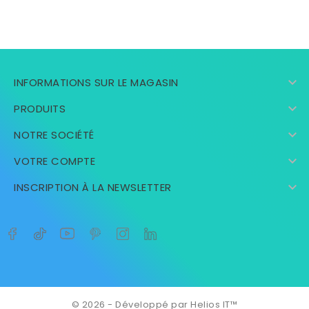

INFORMATIONS SUR LE MAGASIN

PRODUITS

NOTRE SOCIÉTÉ

VOTRE COMPTE

INSCRIPTION À LA NEWSLETTER
© 2026 - Développé par Helios IT™