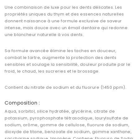
Une combinaison de luxe pour les dents délicates. Les
propriétés uniques du thym et des essences naturelles
donnent naissance à une formule exclusive de saveur
intense, mais douce avec un émail dentaire qui redonne
une blancheur naturelle à vos dents.
Sa formule avancée élimine les taches en douceur,
combat le tartre, augmente la protection des dents
sensibles et soulage la sensibilité, douleur produite par le
froid, le chaud, les sucreries et le brossage.
Contient du nitrate de sodium et du fluorure (1450 ppm).
Composition :
Aqua, sorbitol, silice hydratée, glycérine, citrate de
potassium, pyrophosphate tétrasodique, laurylsulfate de
sodium, arôme, gomme de cellulose, fluorure de sodium,
dioxyde de titane, benzoate de sodium, gomme xanthane,
saccharine sodique, limonène. Contiene: Fluoruro de Sodio