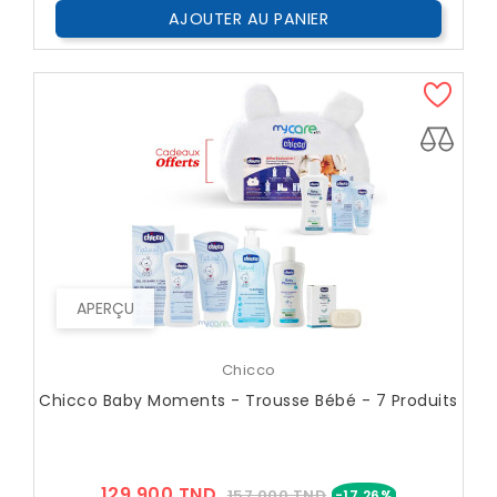
AJOUTER AU PANIER
APERÇU
Chicco
Chicco Baby Moments - Trousse Bébé - 7 Produits
Prix
Prix
129,900 TND
157,000 TND
-17,26%