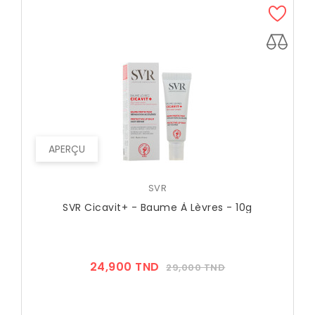
APERÇU
SVR
SVR Cicavit+ - Baume À Lèvres - 10g
Prix
Prix
24,900 TND
29,000 TND
??
Public