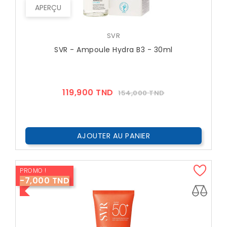
APERÇU
SVR
SVR - Ampoule Hydra B3 - 30ml
Prix
Prix
119,900 TND
154,000 TND
??
Public
AJOUTER AU PANIER
PROMO !
-7,000 TND