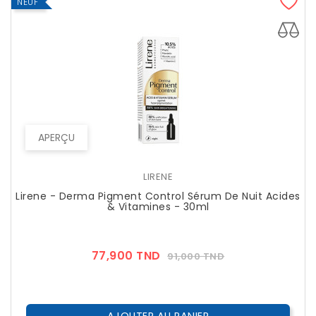
NEUF
APERÇU
LIRENE
Lirene - Derma Pigment Control Sérum De Nuit Acides
& Vitamines - 30ml
Prix
Prix
77,900 TND
91,000 TND
??
Public