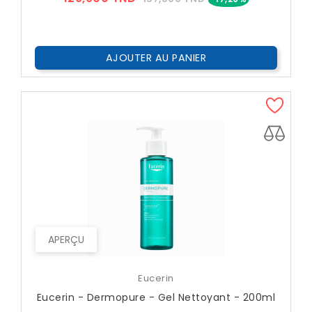
??
Public
AJOUTER AU PANIER
APERÇU
Eucerin
Eucerin - Dermopure - Gel Nettoyant - 200ml