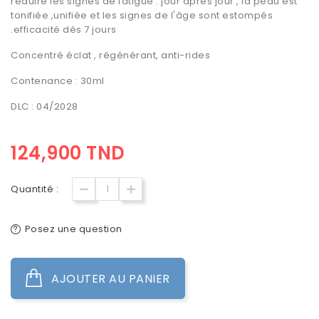
réduire les signes de fatigue . jour après jour , la peau est
tonifiée ,unifiée et les signes de l'âge sont estompés
.efficacité dés 7 jours
Concentré éclat , régénérant, anti-rides
Contenance : 30ml
DLC : 04/2028
124,900 TND
Quantité :
Posez une question
AJOUTER AU PANIER