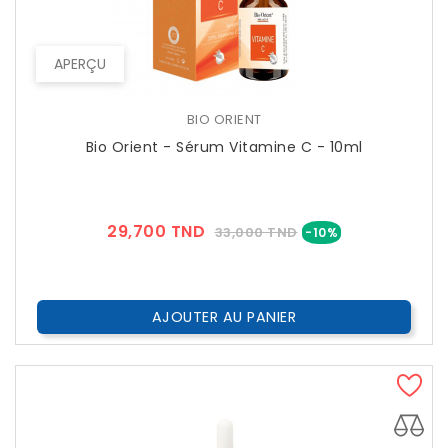
APERÇU
BIO ORIENT
Bio Orient - Sérum Vitamine C - 10ml
Prix
Prix
29,700 TND
33,000 TND
-10%
??
Public
AJOUTER AU PANIER