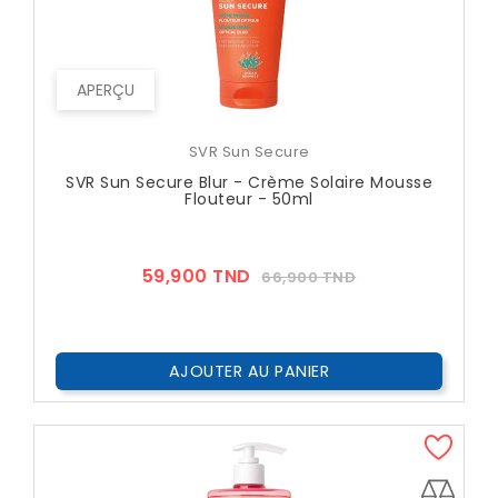
APERÇU
SVR Sun Secure
SVR Sun Secure Blur - Crème Solaire Mousse
Flouteur - 50ml
Prix
Prix
59,900 TND
66,900 TND
??
Public
AJOUTER AU PANIER