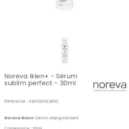
Noreva Iklen+ - Sérum
sublim perfect - 30ml
Référence :
3401360123892
Noreva Iklen+
Sérum dépigmentant
Contenance : 30ml