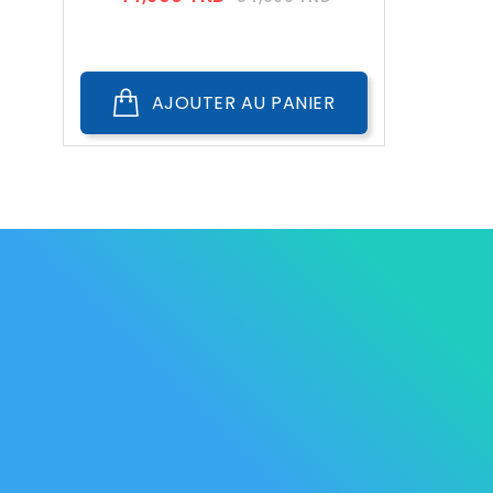
??
Public
AJOUTER AU PANIER
Les Marque
Mycare
Av. Habib Bourguiba
Bab
Nos promot
Mateur
7061 Bizerte
Tunisia
Nouveaux p
57 039 000 - 57 039 001
Meilleures 
contact@mycare.tn