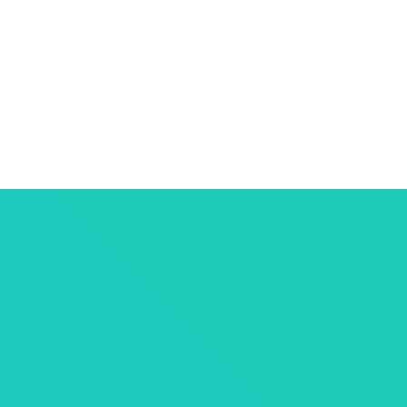
ersonnelles
tives