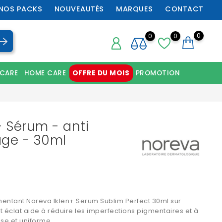
NOS PACKS
NOUVEAUTÉS
MARQUES
CONTACT
0
0
0
 CARE
HOME CARE
OFFRE DU MOIS
PROMOTION
Chaussures orthopédiques professionnelles
- Sérum - anti
age - 30ml
entant Noreva Iklen+
Serum Sublim Perfect 30ml sur
t éclat aide à réduire les imperfections pigmentaires et à
se et uniforme.