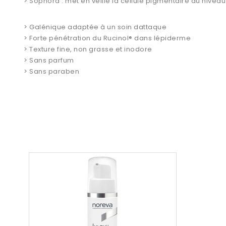
> Sophora : met en veille la cellule pigmentaire au niveau 
> Galénique adaptée à un soin dattaque
> Forte pénétration du Rucinol® dans lépiderme
> Texture fine, non grasse et inodore
> Sans parfum
> Sans paraben