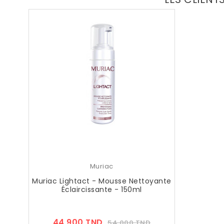
Muriac
Muriac Lightact - Mousse Nettoyante
Éclaircissante - 150ml
Prix
Prix
44,900 TND
54,000 TND