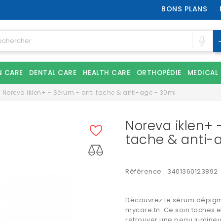
BONS PLANS
N CARE
DENTAL CARE
HEALTH CARE
ORTHOPÉDIE
MEDICAL
Noreva iklen+ - Sérum - anti tache & anti-age - 30ml
Noreva iklen+ 
tache & anti-
Référence :
3401360123892
Découvrez le
sérum dépigm
mycare.tn. Ce soin taches e
retrouver une peau lumineu