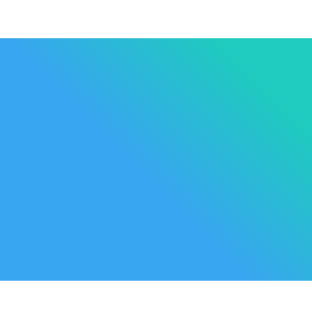
Les Marque
Mycare
Av. Habib Bourguiba
Bab
Nos promot
Mateur
7061 Bizerte
Tunisia
Nouveaux p
57 039 000 - 57 039 001
Meilleures 
contact@mycare.tn