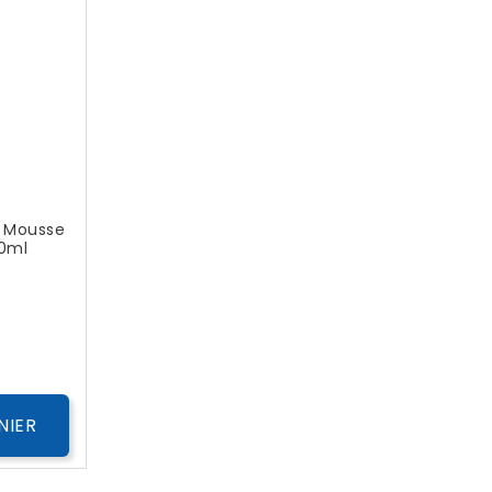
 Mousse
00ml
ix
NIER