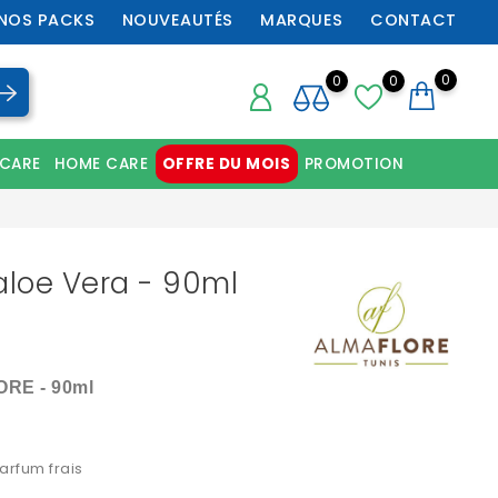
NOS PACKS
NOUVEAUTÉS
MARQUES
CONTACT
0
0
0
 CARE
HOME CARE
OFFRE DU MOIS
PROMOTION
Chaussures orthopédiques professionnelles
aloe Vera - 90ml
ORE - 90ml
arfum frais