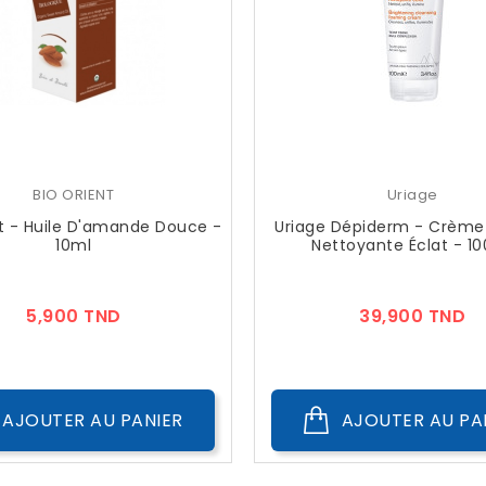
BIO ORIENT
Uriage
nt - Huile D'amande Douce -
Uriage Dépiderm - Crème
10ml
Nettoyante Éclat - 1
Prix
Pr
5,900 TND
39,900 TND
AJOUTER AU PANIER
AJOUTER AU PA