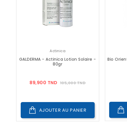
Actinica
GALDERMA - Actinica Lotion Solaire -
Bio Orie
80gr
Prix
Prix
89,900 TND
105,000 TND
??
Public
AJOUTER AU PANIER