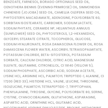
BENZOATE, FARNESOL, BORAGO OFFICINALIS SEED OIL,
OENOTHERA BIENNIS (EVENING PRIMROSE) OIL, SIMMONDSIA
CHINENSIS (JOJOBA) SEED OIL, CAMELLIA OLEIFERA SEED OIL,
PHYTOSTERYL MACADAMIATE, ADENOSINE, POLYSORBATE 60,
SORBITAN ISOSTEARATE, CARBOMER, SODIUM LACTATE,
SODIUM PHYTATE, CERAMIDE NP, HELIANTHUS ANNUUS
(SUNFLOWER) SEED OIL, PHYTOSTEROLS, 1,2-HEXANEDIOL,
GLYCERYL STEARATE CITRATE, TOCOPHEROL, GLUCOSE,
SODIUM HYALURONATE, ROSA DAMASCENA FLOWER OIL, ROSA
DAMASCENA FLOWER WATER, ASCORBYL TETRAISOPALMITATE,
POTASSIUM CHLORIDE, BETA-SITOSTEROL, POTASSIUM
SORBATE, CALCIUM CHLORIDE, CITRIC ACID, MAGNESIUM
SULFATE, GLUTAMINE, CITRONELLOL, CI 19140 (YELLOW 5),
SODIUM PHOSPHATE, ASCORBIC ACID, SODIUM ACETATE,
LYSINE HCL, ARGININE HCL, PALMITOYL TRIPEPTIDE-1, ALANINE, CI
17200 (RED 33), HISTIDINE HCL, VALINE, LEUCINE, THREONINE,
ISOLEUCINE, PALMITOYL TETRAPEPTIDE-7, TRYPTOPHAN,
PHENYLALANINE, TYROSINE, GLYCINE, POLYSORBATE 80, SERINE,
CYSTINE, CYANOCOBALAMIN, GLUTATHIONE, ASPARAGINE,
ASPARTIC ACID, ORNITHINE HCL, GLUTAMIC ACID,
NICOTINAMIDE ADENINE DINUCLEOTIDE, PROLINE, METHIONINE,