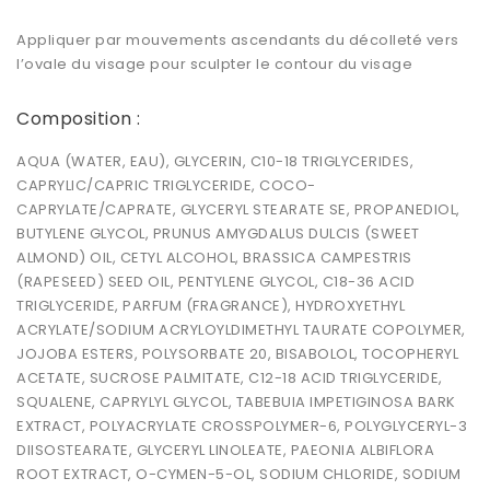
Appliquer par mouvements ascendants du décolleté vers
l’ovale du visage pour sculpter le contour du visage
Composition :
AQUA (WATER, EAU), GLYCERIN, C10-18 TRIGLYCERIDES,
CAPRYLIC/CAPRIC TRIGLYCERIDE, COCO-
CAPRYLATE/CAPRATE, GLYCERYL STEARATE SE, PROPANEDIOL,
BUTYLENE GLYCOL, PRUNUS AMYGDALUS DULCIS (SWEET
ALMOND) OIL, CETYL ALCOHOL, BRASSICA CAMPESTRIS
(RAPESEED) SEED OIL, PENTYLENE GLYCOL, C18-36 ACID
TRIGLYCERIDE, PARFUM (FRAGRANCE), HYDROXYETHYL
ACRYLATE/SODIUM ACRYLOYLDIMETHYL TAURATE COPOLYMER,
JOJOBA ESTERS, POLYSORBATE 20, BISABOLOL, TOCOPHERYL
ACETATE, SUCROSE PALMITATE, C12-18 ACID TRIGLYCERIDE,
SQUALENE, CAPRYLYL GLYCOL, TABEBUIA IMPETIGINOSA BARK
EXTRACT, POLYACRYLATE CROSSPOLYMER-6, POLYGLYCERYL-3
DIISOSTEARATE, GLYCERYL LINOLEATE, PAEONIA ALBIFLORA
ROOT EXTRACT, O-CYMEN-5-OL, SODIUM CHLORIDE, SODIUM