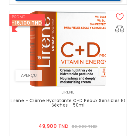
PROMO !
-16,100 TND
APERÇU
LIRENE
Lirene - Crème Hydratante C+D Peaux Sensibles Et
Sèches - 50ml
Prix
Prix
49,900 TND
66,000 TND
??