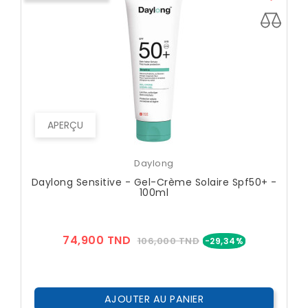
APERÇU
Daylong
Daylong Sensitive - Gel-Crème Solaire Spf50+ -
100ml
Prix
Prix
74,900 TND
106,000 TND
-29,34%
??
Public
AJOUTER AU PANIER