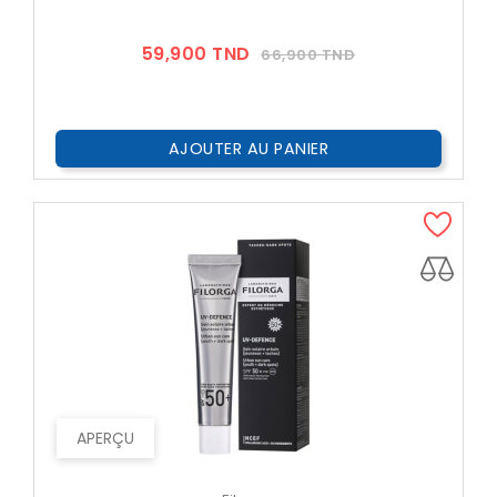
Prix
Prix
59,900 TND
66,900 TND
??
Public
AJOUTER AU PANIER
APERÇU