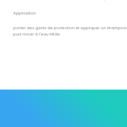
Application:
porter des gants de protection et appliquer un shampooin
puis rincer à l'eau tiède.
Les Marque
Mycare
Av. Habib Bourguiba
Bab