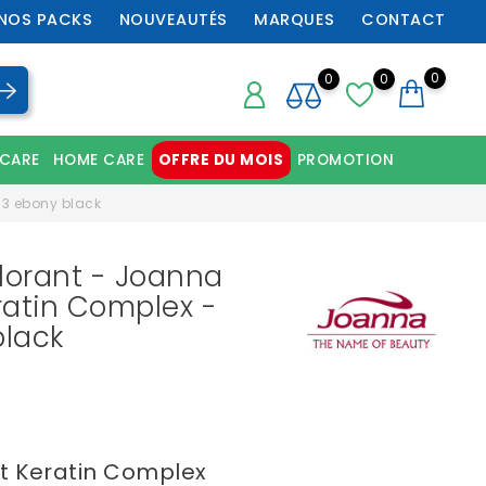
NOS PACKS
NOUVEAUTÉS
MARQUES
CONTACT
0
0
0
 CARE
HOME CARE
OFFRE DU MOIS
PROMOTION
Chaussures orthopédiques professionnelles
13 ebony black
orant - Joanna
eratin Complex -
black
ct Keratin Complex