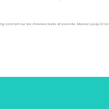
g colorant sur les cheveux lavés et essorés. Masser jusqu'à fo
s
Notre Univers Mycare
Informations p