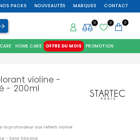
NOS PACKS
NOUVEAUTÉS
MARQUES
CONTACT
0
0
0
 CARE
HOME CARE
OFFRE DU MOIS
PROMOTION
Chaussures orthopédiques professionnelles
rant violine -
sé - 200ml
e la profondeur aux reflets violine.
e - Sans Silicone