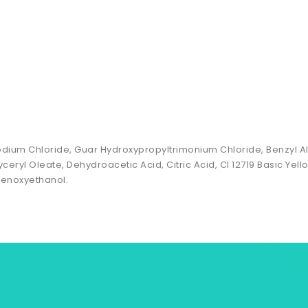
odium Chloride, Guar Hydroxypropyltrimonium Chloride, Benzyl Al
yceryl Oleate, Dehydroacetic Acid, Citric Acid, CI 12719 Basic Yel
henoxyethanol.