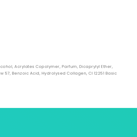
cohol, Acrylates Copolymer, Parfum, Dicaprylyl Ether,
low 57, Benzoic Acid, Hydrolysed Collagen, CI 12251 Basic