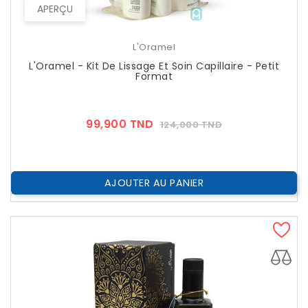
APERÇU
L'Oramel
L'Oramel - Kit De Lissage Et Soin Capillaire - Petit
Format
Prix
Prix
99,900 TND
124,000 TND
??
Public
AJOUTER AU PANIER