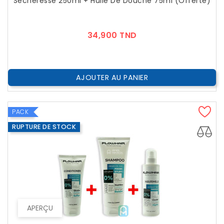
Sècheresse 250ml + Huile De Douche 75ml (offerte)
Prix
34,900 TND
AJOUTER AU PANIER
PACK
RUPTURE DE STOCK
APERÇU