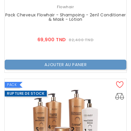
Flowhair
Pack Cheveux Flowhair - Shampoing - 2en1 Conditioner
& Mask - Lotion
Prix
Prix
69,900 TND
82,400 TND
??
Public
AJOUTER AU PANIER
PACK
RUPTURE DE STOCK