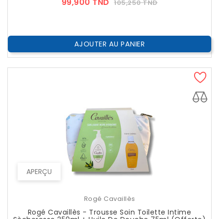
Prix
Prix
99,900 TND
105,250 TND
??
Public
AJOUTER AU PANIER
APERÇU
Rogé Cavaillès
Rogé Cavaillès - Trousse Soin Toilette Intime