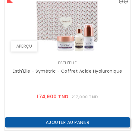
APERÇU
ESTH'ELLE
Esth'Elle - Symétric - Coffret Acide Hyaluronique
Prix
Prix
174,900 TND
217,000 TND
??
Public
AJOUTER AU PANIER