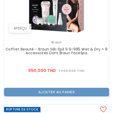
APERÇU
Braun
Coffret Beauté - Braun Silk-Épil 9 9-985 Wet & Dry + 8
Accessoires Dont Braun FaceSpa
Prix
Prix
950,000 TND
1 400,000 TND
??
Public
AJOUTER AU PANIER
RUPTURE DE STOCK