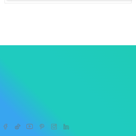
1
2




