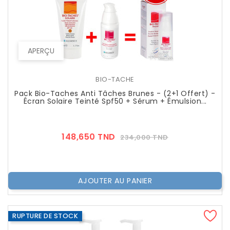
APERÇU
BIO-TACHE
Pack Bio-Taches Anti Tâches Brunes - (2+1 Offert) -
Écran Solaire Teinté Spf50 + Sérum + Émulsion...
Prix
Prix
148,650 TND
234,000 TND
??
Public
AJOUTER AU PANIER
RUPTURE DE STOCK