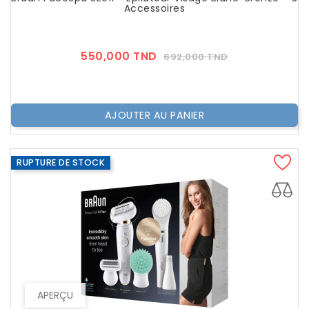
Accessoires
Prix
Prix
550,000 TND
692,000 TND
??
Public
AJOUTER AU PANIER
RUPTURE DE STOCK
APERÇU