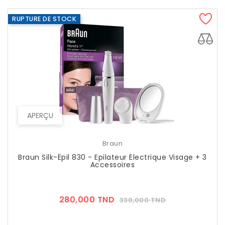
RUPTURE DE STOCK
APERÇU
Braun
Braun Silk-Épil 830 - Epilateur Électrique Visage + 3
Accessoires
Prix
Prix
280,000 TND
330,000 TND
??
Public