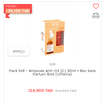
PROMO !
-29,100 TND
APERÇU
SVR
Pack SVR - Ampoule Anti-OX [C] 30ml + Blur Sans
Parfum 15ml (offerte)
Prix
Prix
124,900 TND
154,000 TND
??
Public