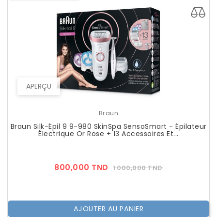
APERÇU
Braun
Braun Silk-Épil 9 9-980 SkinSpa SensoSmart - Épilateur
Électrique Or Rose + 13 Accessoires Et...
Prix
Prix
800,000 TND
1 000,000 TND
??
Public
AJOUTER AU PANIER