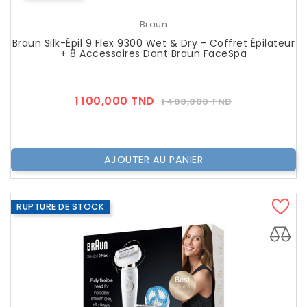
Braun
Braun Silk-Épil 9 Flex 9300 Wet & Dry - Coffret Épilateur
+ 8 Accessoires Dont Braun FaceSpa
Prix
Prix
1 100,000 TND
1 400,000 TND
??
Public
AJOUTER AU PANIER
RUPTURE DE STOCK