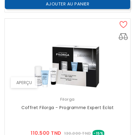
AJOUTER AU PANIER
APERÇU
Filorga
Coffret Filorga - Programme Expert Éclat
Prix
Prix
110,500 TND
130,000 TND
-15%