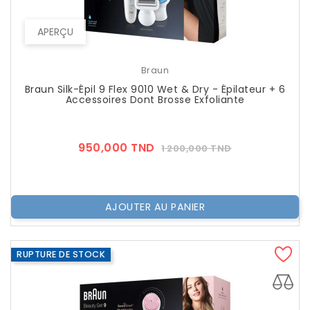
APERÇU
Braun
Braun Silk-Épil 9 Flex 9010 Wet & Dry - Épilateur + 6
Accessoires Dont Brosse Exfoliante
Prix
Prix
950,000 TND
1 200,000 TND
??
Public
AJOUTER AU PANIER
RUPTURE DE STOCK