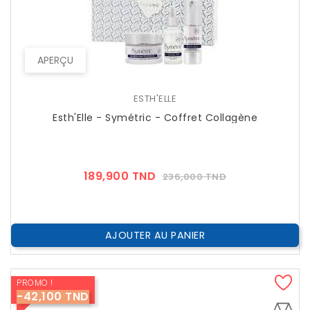
APERÇU
ESTH'ELLE
Esth'Elle - Symétric - Coffret Collagène
Prix
Prix
189,900 TND
236,000 TND
??
Public
AJOUTER AU PANIER
PROMO !
-42,100 TND