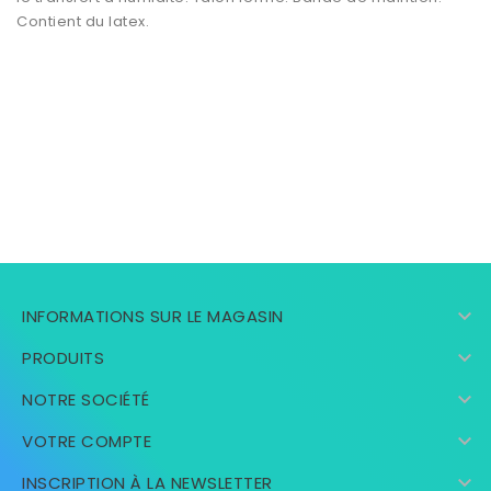
Contient du latex.

INFORMATIONS SUR LE MAGASIN

PRODUITS

NOTRE SOCIÉTÉ

VOTRE COMPTE

INSCRIPTION À LA NEWSLETTER