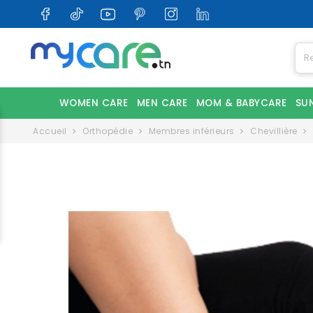
WOMEN CARE
MEN CARE
MOM & BABYCARE
SU
Accueil
Orthopédie
Membres inférieurs
Chevillière