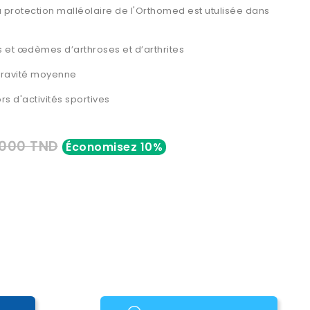
à protection malléolaire de l'Orthomed est utulisée dans
s et
œdèmes d’arthroses et d’arthrites
ravité moyenne
rs d'activités sportives
,000 TND
Économisez 10%