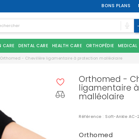
BONS PLANS
N CARE
DENTAL CARE
HEALTH CARE
ORTHOPÉDIE
MEDICAL
Orthomed - Chevillère ligamentaire à protection malléolaire
Orthomed - Ch
ligamentaire à
malléolaire
Référence :
Soft-Ankle AC-
Orthomed