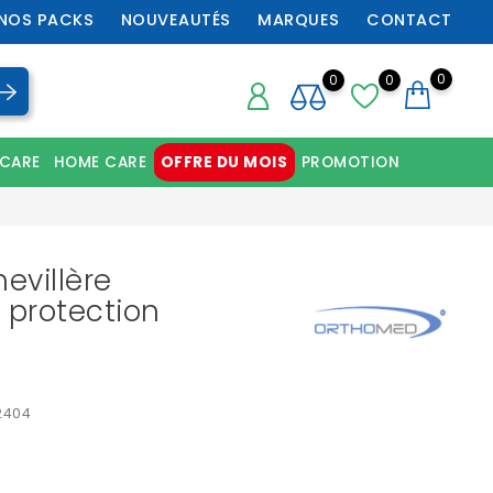
NOS PACKS
NOUVEAUTÉS
MARQUES
CONTACT
0
0
0
 CARE
HOME CARE
OFFRE DU MOIS
PROMOTION
Chaussures orthopédiques professionnelles
evillère
 protection
2404