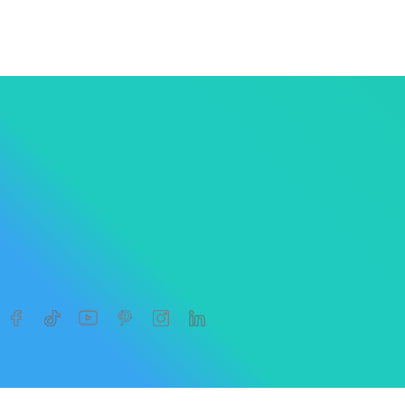




