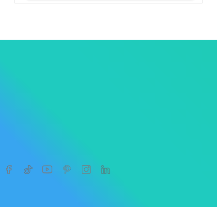




