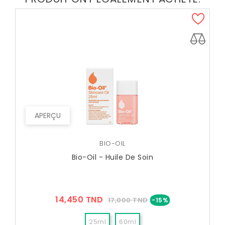
APERÇU
BIO-OIL
Bio-Oil - Huile De Soin
Prix
Prix
14,450 TND
17,000 TND
-15%
??
Public
25ml
60ml