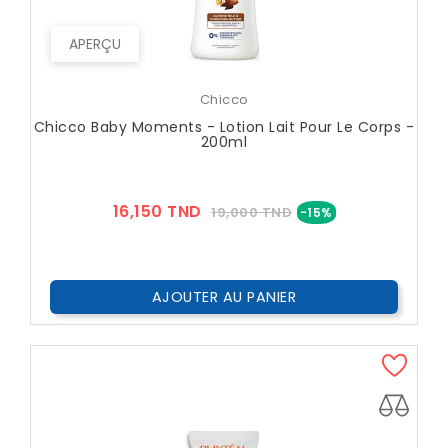
APERÇU
Chicco
Chicco Baby Moments - Lotion Lait Pour Le Corps -
200ml
Prix
Prix
16,150 TND
19,000 TND
-15%
??
Public
AJOUTER AU PANIER