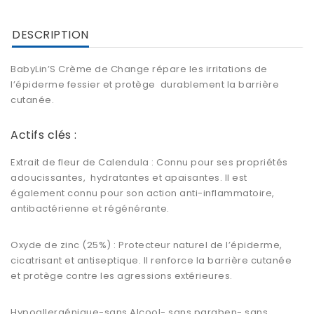
DESCRIPTION
BabyLin’S Crème de Change répare les irritations de
l’épiderme fessier et protège durablement la barrière
cutanée.
Actifs clés :
Extrait de fleur de Calendula : Connu pour ses
propriétés
adoucissantes
,
hydratantes et apaisantes. Il est
également connu pour son
action anti-inflammatoire
,
antibactérienne et régénérante.
Oxyde de zinc (25%) : Protecteur naturel de l’épiderme,
cicatrisant
et antiseptique. Il
renforce la barrière cutanée
et protège contre les agressions extérieures.
Hypoallergénique-sans Alcool- sans paraben- sans