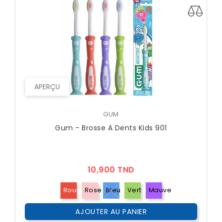
APERÇU
GUM
Gum - Brosse À Dents Kids 901
Prix
10,900 TND
Rouge
Rose
Bleu
Vert
Mauve
AJOUTER AU PANIER