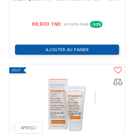
Prix
Prix
69,900 TND
87,375 TND
-20%
??
Public
AJOUTER AU PANIER
NEUF
APERÇU