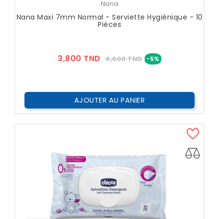
Nana
Nana Maxi 7mm Normal - Serviette Hygiénique - 10
Pièces
Prix
Prix
3,800 TND
4,000 TND
-5%
??
Public
AJOUTER AU PANIER