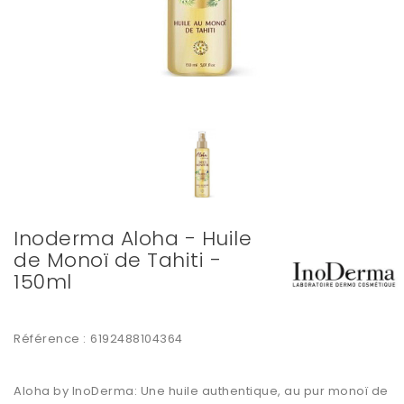
Inoderma Aloha - Huile
de Monoï de Tahiti -
150ml
Référence :
6192488104364
Aloha by InoDerma: Une huile authentique, au pur monoï de