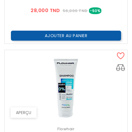
Prix
Prix
28,000 TND
56,000 TND
-50%
??
Public
AJOUTER AU PANIER
APERÇU
Flowhair