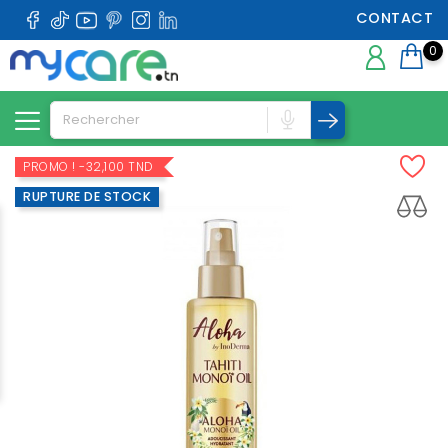
CONTACT
0
PROMO !
-32,100 TND
RUPTURE DE STOCK