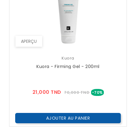
APERÇU
Kuora
Kuora - Firming Gel - 200ml
Prix
Prix
21,000 TND
70,000 TND
-70%
??
Public
AJOUTER AU PANIER