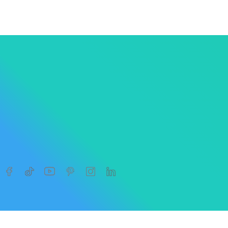




