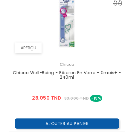
APERÇU
Chicco
Chicco Well-Being - Biberon En Verre - 0mois+ -
240ml
Prix
Prix
28,050 TND
33,000 TND
-15%
??
Public
AJOUTER AU PANIER