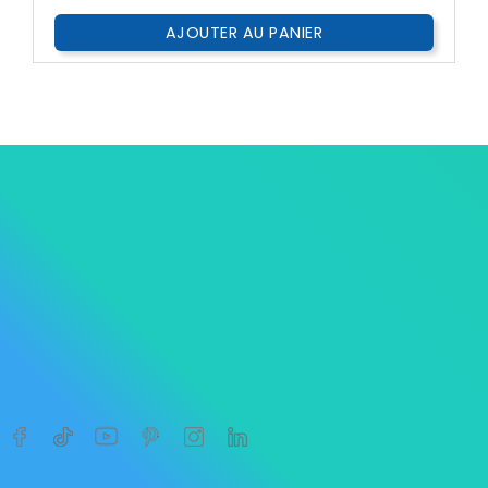
AJOUTER AU PANIER




