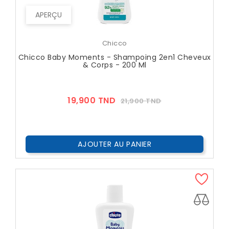
APERÇU
Chicco
Chicco Baby Moments - Shampoing 2en1 Cheveux
& Corps - 200 Ml
Prix
Prix
19,900 TND
21,900 TND
??
Public
AJOUTER AU PANIER