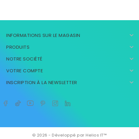

INFORMATIONS SUR LE MAGASIN

PRODUITS

NOTRE SOCIÉTÉ

VOTRE COMPTE

INSCRIPTION À LA NEWSLETTER
© 2026 - Développé par Helios IT™