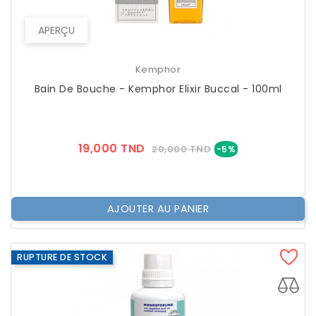
APERÇU
Kemphor
Bain De Bouche - Kemphor Elixir Buccal - 100ml
Prix
Prix
19,000 TND
20,000 TND
-5%
??
Public
AJOUTER AU PANIER
RUPTURE DE STOCK