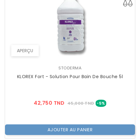
APERÇU
STODERMA
KLOREX Fort - Solution Pour Bain De Bouche 5l
Prix
Prix
42,750 TND
45,000 TND
-5%
??
Public
AJOUTER AU PANIER