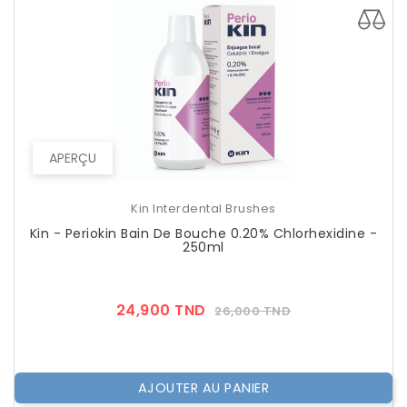
APERÇU
Kin Interdental Brushes
Kin - Periokin Bain De Bouche 0.20% Chlorhexidine -
250ml
Prix
Prix
24,900 TND
26,000 TND
??
Public
AJOUTER AU PANIER