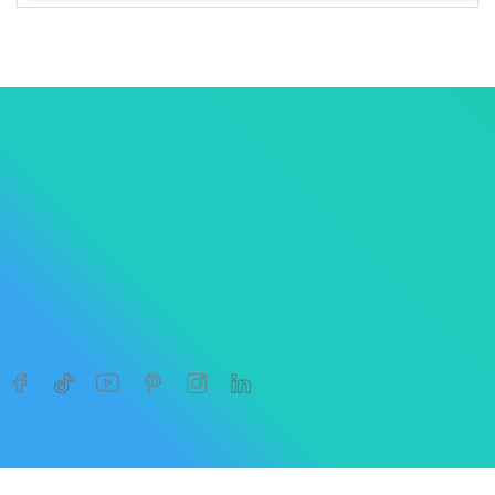




