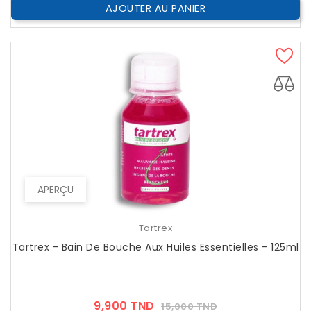
AJOUTER AU PANIER
APERÇU
Tartrex
Tartrex - Bain De Bouche Aux Huiles Essentielles - 125ml
Prix
Prix
9,900 TND
15,000 TND