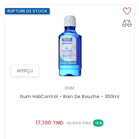
RUPTURE DE STOCK
APERÇU
GUM
Gum HaliControl - Bain De Bouche - 300ml
Prix
Prix
17,100 TND
18,000 TND
-5%
??
Public