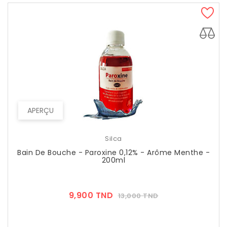
APERÇU
Silca
Bain De Bouche - Paroxine 0,12% - Arôme Menthe -
200ml
Prix
Prix
9,900 TND
13,000 TND
??
Public