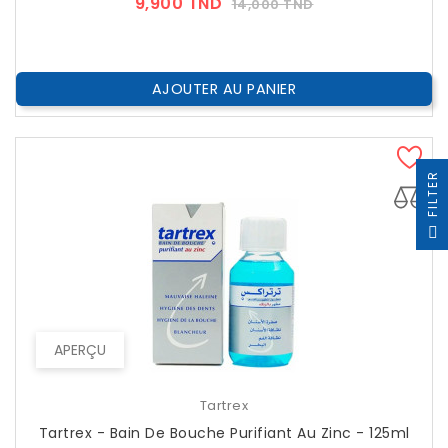
Prix
Prix
9,900 TND
14,000 TND
??
Public
AJOUTER AU PANIER
R
F
I
L
T
E
APERÇU
Tartrex
Tartrex - Bain De Bouche Purifiant Au Zinc - 125ml