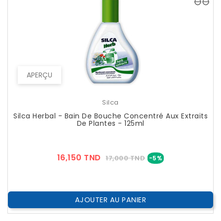
APERÇU
Silca
Silca Herbal - Bain De Bouche Concentré Aux Extraits
De Plantes - 125ml
Prix
Prix
16,150 TND
17,000 TND
-5%
??
Public
AJOUTER AU PANIER