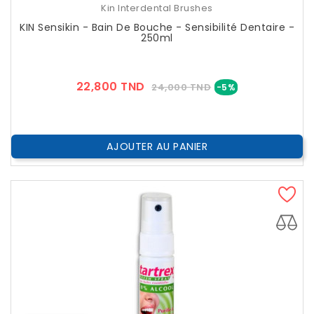
Kin Interdental Brushes
KIN Sensikin - Bain De Bouche - Sensibilité Dentaire -
250ml
Prix
Prix
22,800 TND
24,000 TND
-5%
??
Public
AJOUTER AU PANIER