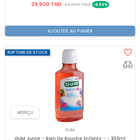
Prix
Prix
29,900 TND
32,000 TND
-6,56%
??
Public
AJOUTER AU PANIER
RUPTURE DE STOCK
APERÇU
GUM
GUM Junior - Bain De Bouche Enfants - - 300ml