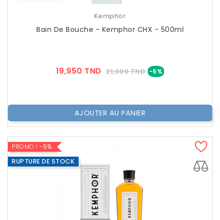
Kemphor
Bain De Bouche - Kemphor CHX - 500ml
Prix
Prix
19,950 TND
21,000 TND
-5%
??
Public
AJOUTER AU PANIER
PROMO !
-5%
RUPTURE DE STOCK