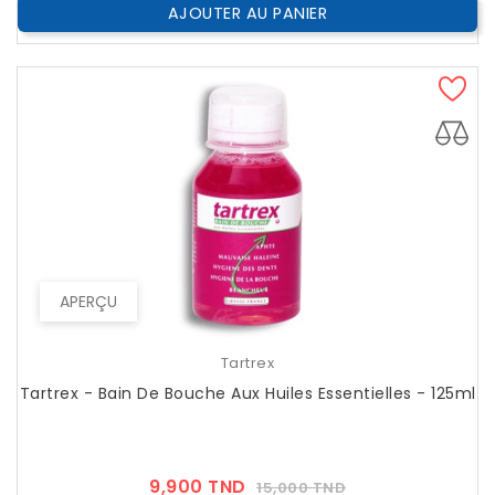
AJOUTER AU PANIER
APERÇU
Tartrex
Tartrex - Bain De Bouche Aux Huiles Essentielles - 125ml
Prix
Prix
9,900 TND
15,000 TND