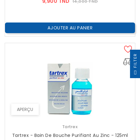
Prix
Prix
9,900 TND
14,000 TND
??
Public
AJOUTER AU PANIER
R
F
I
L
T
E
APERÇU
Tartrex
Tartrex - Bain De Bouche Purifiant Au Zinc - 125ml