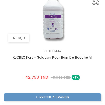
APERÇU
STODERMA
KLOREX Fort - Solution Pour Bain De Bouche 5l
Prix
Prix
42,750 TND
45,000 TND
-5%
??
Public
AJOUTER AU PANIER