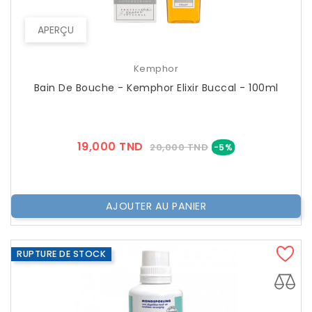
APERÇU
Kemphor
Bain De Bouche - Kemphor Elixir Buccal - 100ml
Prix
Prix
19,000 TND
20,000 TND
-5%
??
Public
AJOUTER AU PANIER
RUPTURE DE STOCK