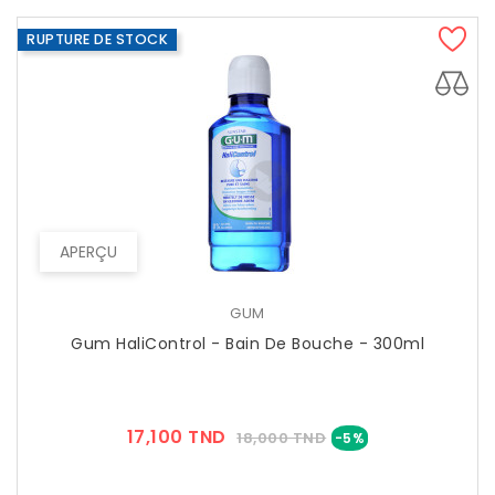
RUPTURE DE STOCK
APERÇU
GUM
Gum HaliControl - Bain De Bouche - 300ml
Prix
Prix
17,100 TND
18,000 TND
-5%
??
Public