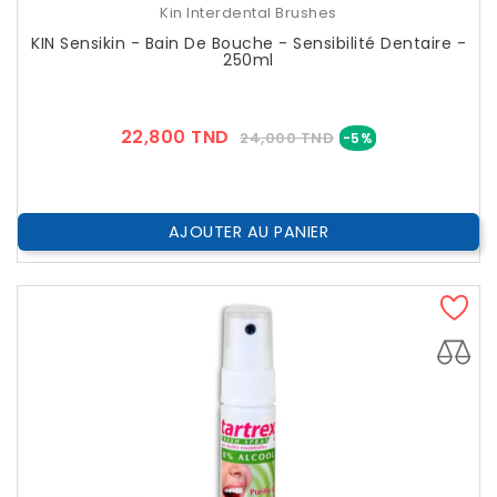
Kin Interdental Brushes
KIN Sensikin - Bain De Bouche - Sensibilité Dentaire -
250ml
Prix
Prix
22,800 TND
24,000 TND
-5%
??
Public
AJOUTER AU PANIER