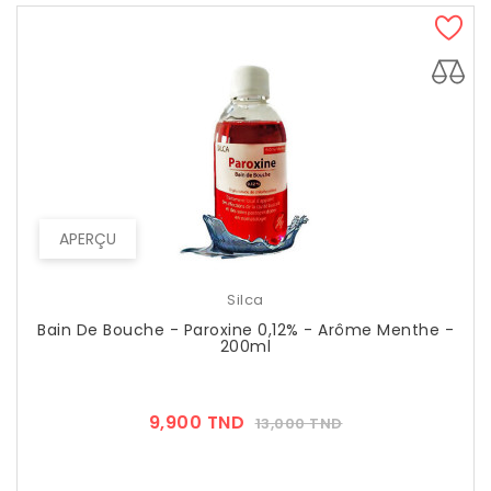
APERÇU
Silca
Bain De Bouche - Paroxine 0,12% - Arôme Menthe -
200ml
Prix
Prix
9,900 TND
13,000 TND
??
Public