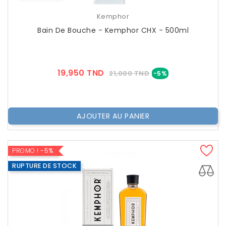
Kemphor
Bain De Bouche - Kemphor CHX - 500ml
Prix
Prix
19,950 TND
21,000 TND
-5%
??
Public
AJOUTER AU PANIER
PROMO !
-5%
RUPTURE DE STOCK