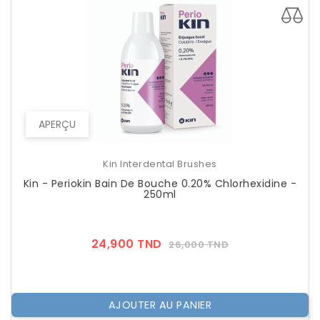
APERÇU
Kin Interdental Brushes
Kin - Periokin Bain De Bouche 0.20% Chlorhexidine -
250ml
Prix
Prix
24,900 TND
26,000 TND
??
Public
AJOUTER AU PANIER