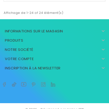
Affichage de 1-24 of 24 élément(s)

INFORMATIONS SUR LE MAGASIN

PRODUITS

NOTRE SOCIÉTÉ

VOTRE COMPTE

INSCRIPTION À LA NEWSLETTER