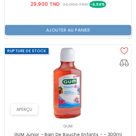
Prix
Prix
29,900 TND
32,000 TND
-6,56%
??
Public
AJOUTER AU PANIER
RUPTURE DE STOCK
APERÇU
GUM
GUM Junior - Bain De Bouche Enfants - - 300ml