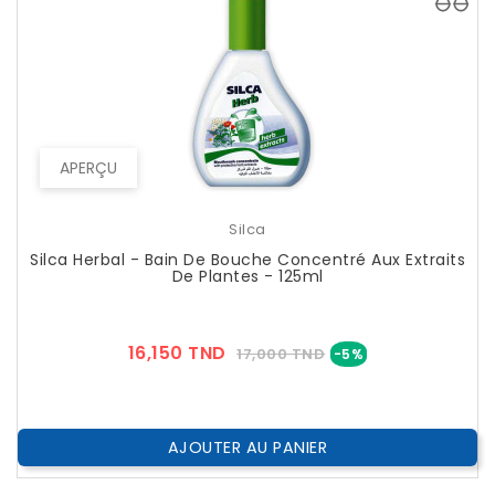
APERÇU
Silca
Silca Herbal - Bain De Bouche Concentré Aux Extraits
De Plantes - 125ml
Prix
Prix
16,150 TND
17,000 TND
-5%
??
Public
AJOUTER AU PANIER