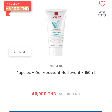
PROMO !
-5,100 TND
APERÇU
Papulex
Papulex - Gel Moussant Nettoyant - 150ml
Prix
Prix
49,900 TND
55,000 TND
??
Public