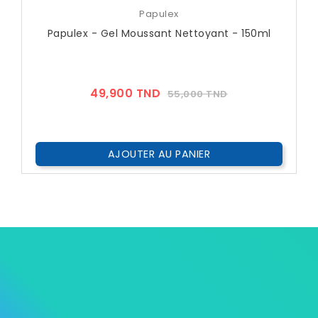
Papulex
Papulex - Gel Moussant Nettoyant - 150ml
Prix
Prix
49,900 TND
55,000 TND
??
Public
AJOUTER AU PANIER


