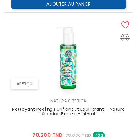
AJOUTER AU PANIER
APERÇU
NATURA SIBERICA
Nettoyant Peeling Purifiant Et Équilibrant – Natura
Siberica Bereza – 145ml
Prix
Prix
70,200 TND
78,000 TND
-10%