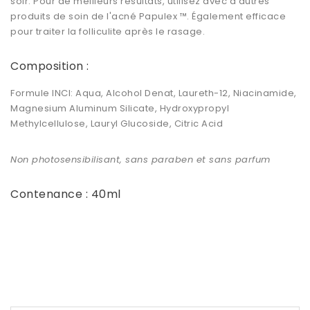
soir. Pour de meilleurs résultats, utilisez avec d'autres
produits de soin de l'acné Papulex ™. Également efficace
pour traiter la folliculite après le rasage.
Composition :
Formule INCI: Aqua, Alcohol Denat, Laureth-12, Niacinamide,
Magnesium Aluminum Silicate, Hydroxypropyl
Methylcellulose, Lauryl Glucoside, Citric Acid
Non photosensibilisant, sans paraben et sans parfum
Contenance : 40ml