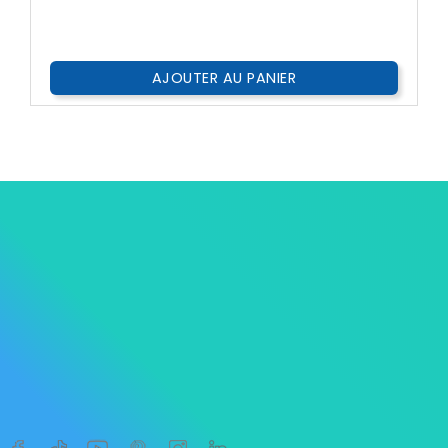
??
Public
AJOUTER AU PANIER




