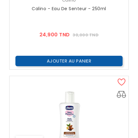
Câlino
Calino - Eau De Senteur - 250ml
Prix
Prix
24,900 TND
30,000 TND
??
Public
AJOUTER AU PANIER