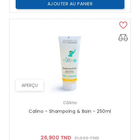
AJOUTER AU PANIER
APERÇU
Câlino
Calino - Shampoing & Bain - 250ml
Prix
Prix
26,900 TND
31,000 TND