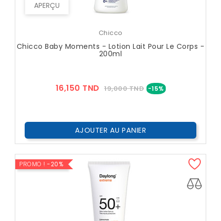
APERÇU
Chicco
Chicco Baby Moments - Lotion Lait Pour Le Corps -
200ml
Prix
Prix
16,150 TND
19,000 TND
-15%
??
Public
AJOUTER AU PANIER
PROMO !
-20%