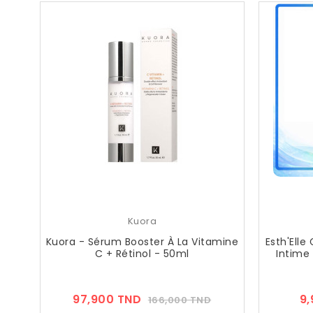
Kuora
Kuora - Sérum Booster À La Vitamine
Esth'Elle
C + Rétinol - 50ml
Intime
Prix
Prix
97,900 TND
9
166,000 TND
??