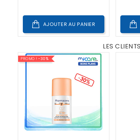
Public
AJOUTER AU PANIER
LES CLIENT
PROMO !
-30%