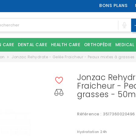
BONS PLANS
N CARE
DENTAL CARE
HEALTH CARE
ORTHOPÉDIE
MEDICAL
ion
Jonzac Rehydrate - Gelée Fraicheur - Peaux mixtes à grasses
Jonzac Rehydr
Fraicheur - Pe
grasses - 50m
Référence :
3517360020496
Hydratation 24h