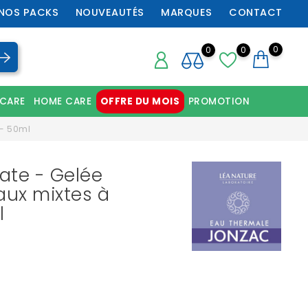
NOS PACKS
NOUVEAUTÉS
MARQUES
CONTACT
0
0
0
 CARE
HOME CARE
OFFRE DU MOIS
PROMOTION
Chaussures orthopédiques professionnelles
 - 50ml
ate - Gelée
aux mixtes à
l