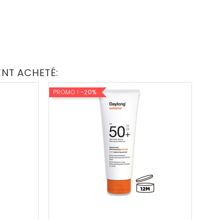
ENT ACHETÉ:
PROMO !
-20%