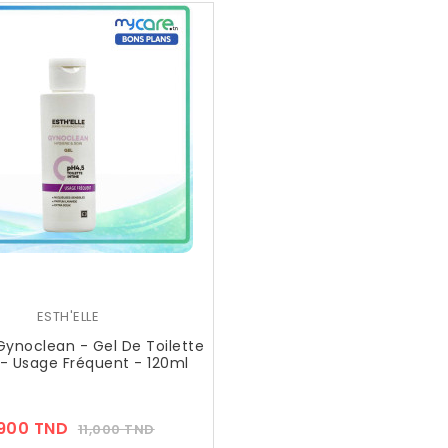
ESTH'ELLE
 Gynoclean - Gel De Toilette
 - Usage Fréquent - 120ml
Prix
Prix
,900 TND
11,000 TND
??