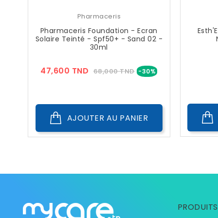
Pharmaceris
Pharmaceris Foundation - Ecran
Esth'
Solaire Teinté - Spf50+ - Sand 02 -
30ml
Prix
Prix
47,600 TND
68,000 TND
-30%
??
Public
AJOUTER AU PANIER
PRODUITS