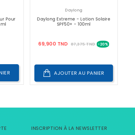
Daylong
ur Pour
Daylong Extreme - Lotion Solaire
0ml
SPF50+ - 100ml
ix
Prix
Prix
69,900 TND
87,375 TND
-20%
??
Public
NIER
AJOUTER AU PANIER
PTE
INSCRIPTION À LA NEWSLETTER