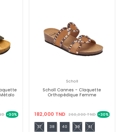
Scholl
laquette
Scholl Cannes - Claquette
Métalo
Orthopédique Femme
Prix
Prix
Prix
182,000 TND
ND
260,000 TND
-30%
-30%
??
Public
37
38
40
39
41