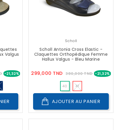
Scholl
aquettes
Scholl Antonia Cross Elastic -
x Valgus
Claquettes Orthopédique Femme
Hallux Valgus - Bleu Marine
Prix
Prix
Prix
299,000 TND
D
380,000 TND
-21,32%
-21,32%
??
Public
8
40
41
NIER
AJOUTER AU PANIER