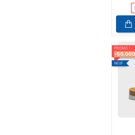
PROMO !
-50,00
NEUF