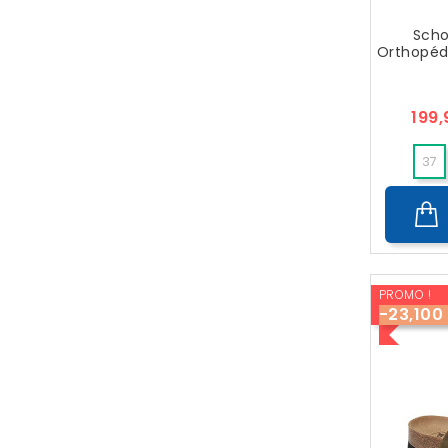
Scho
Orthopéd
199
37
PROMO !
-23,100