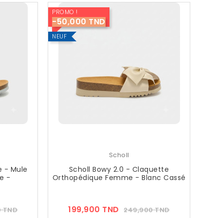
PROMO !
-50,000 TND
NEUF
Scholl
e - Mule
Scholl Bowy 2.0 - Claquette
e -
Orthopédique Femme - Blanc Cassé
Prix
Prix
Prix
199,900 TND
0 TND
249,900 TND