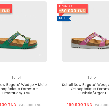
PROMO !
0 TND
-50,000 TND
NEUF
Scholl
Scholl
New Bogota' Wedge - Mule
Scholl New Bogota' Wedg
thopédique Femme -
Orthopédique Femm
Emeraude/Bleu
Fuchsia/Argent
Prix
Prix
Prix
,900 TND
199,900 TND
249,900 TND
249,90