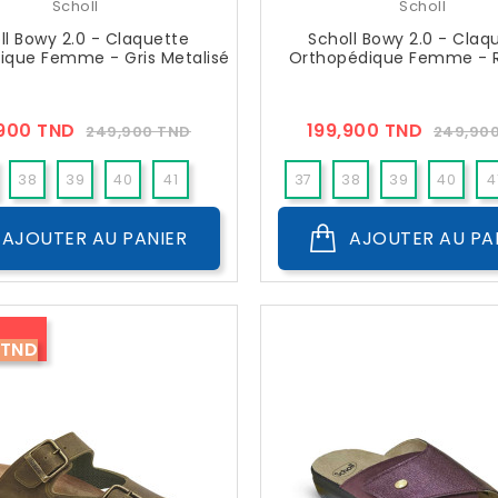
Scholl
Scholl
ll Bowy 2.0 - Claquette
Scholl Bowy 2.0 - Claq
ique Femme - Gris Metalisé
Orthopédique Femme - 
Prix
Prix
Prix
,900 TND
199,900 TND
249,900 TND
249,90
??
??
Public
Public
38
39
40
41
37
38
39
40
4
35
AJOUTER AU PANIER
AJOUTER AU PA
 TND