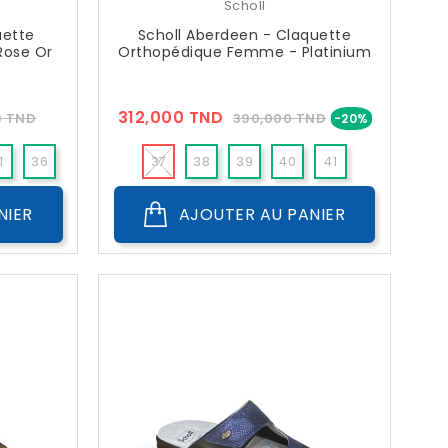
Scholl
uette
Scholl Aberdeen - Claquette
Rose Or
Orthopédique Femme - Platinium
Prix
Prix
Prix
312,000 TND
0 TND
390,000 TND
-20%
??
Public
1
36
37
38
39
40
41
NIER
AJOUTER AU PANIER