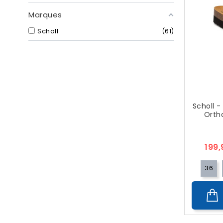
Marques
Scholl
61
Scholl -
Orth
199
36