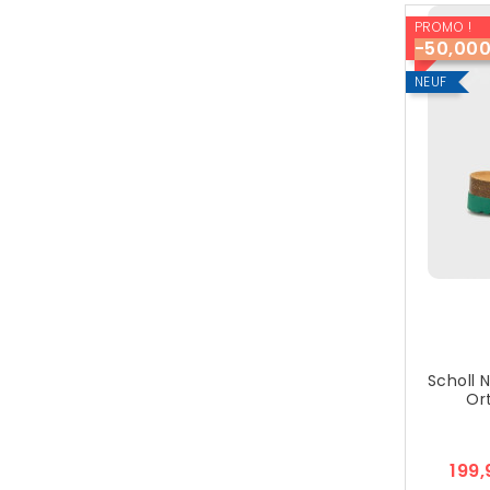
PROMO !
-50,00
NEUF
Scholl 
Or
199