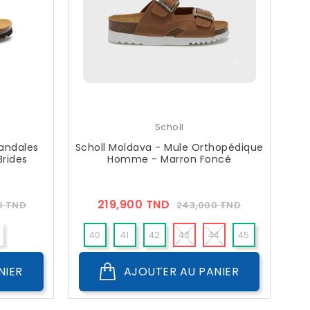
Scholl
Sandales
Scholl Moldava - Mule Orthopédique
Brides
Homme - Marron Foncé
Prix
Prix
Prix
219,900 TND
0 TND
243,000 TND
??
Public
40
41
42
43
44
45
46
NIER
AJOUTER AU PANIER