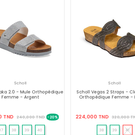
Scholl
Scholl
saka 2.0 - Mule Orthopédique
Scholl Vegas 2 Straps - C
Femme - Argent
Orthopédique Femme - 
Prix
Prix
Prix
0 TND
224,000 TND
240,000 TND
320,000 T
-20%
??
??
Public
Public
37
38
39
40
38
39
41