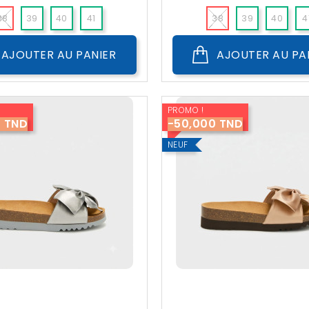
??
??
Public
Public
38
39
40
41
38
39
40
4
AJOUTER AU PANIER
AJOUTER AU PA
PROMO !
0 TND
-50,000 TND
NEUF