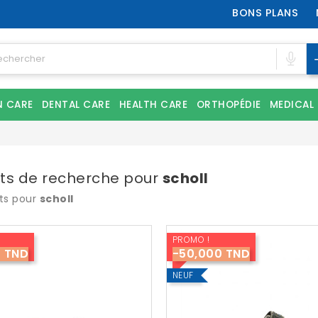
BONS PLANS
N CARE
DENTAL CARE
HEALTH CARE
ORTHOPÉDIE
MEDICAL
ats de recherche pour
scholl
ats pour
scholl
PROMO !
0 TND
-50,000 TND
NEUF