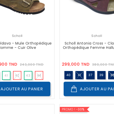
Scholl
Scholl
oldava - Mule Orthopédique
Scholl Antonia Cross - Cl
Homme - Cuir Olive
Orthopédique Femme Hallu
Prix
Prix
Prix
,900 TND
299,000 TND
243,000 TND
380,000 TN
??
??
Public
Public
40
41
37
39
3
41
42
43
44
AJOUTER AU PANIER
AJOUTER AU PA
PROMO !
-30%