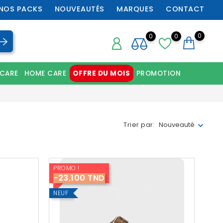
NOS PACKS
NOUVEAUTÉS
MARQUES
CONTACT
0
0
0
 CARE
HOME CARE
OFFRE DU MOIS
PROMOTION
Chaussures orthopédiques professionnelles
Trier par:
Nouveauté
PROMO !
-23,100 TND
NEUF