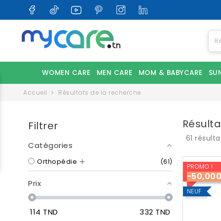
WOMEN CARE
MEN CARE
MOM & BABYCARE
SU
Accueil
Résultats de la recherche
Résult
Filtrer
61 résult
Catégories
Orthopédie
61
PROMO !
-50,00
Prix
NEUF
114
TND
332
TND