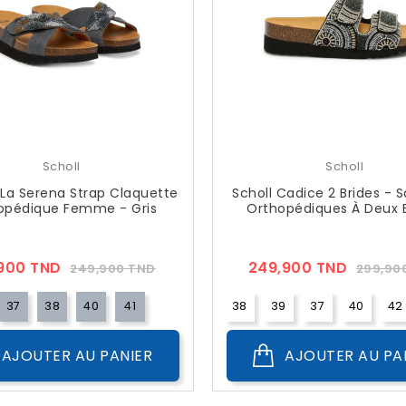
Scholl
Scholl
 La Serena Strap Claquette
Scholl Cadice 2 Brides - 
opédique Femme - Gris
Orthopédiques À Deux 
Prix
Prix
Prix
,900 TND
249,900 TND
249,900 TND
299,90
??
??
Public
Public
37
38
40
41
38
39
37
40
42
AJOUTER AU PANIER
AJOUTER AU PA