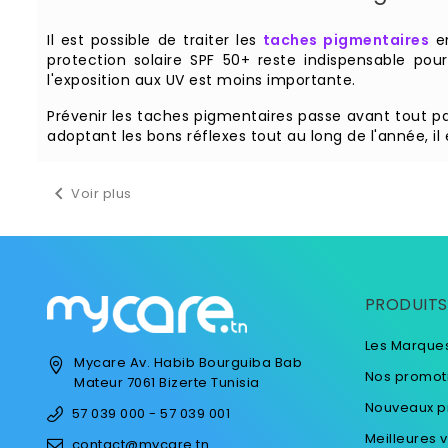
Il est possible de traiter les
taches pigmentaires
en
protection solaire SPF 50+ reste indispensable pour
l'exposition aux UV est moins importante.
Prévenir les taches pigmentaires passe avant tout par
adoptant les bons réflexes tout au long de l'année, il

Voir plus
PRODUITS
Les Marque
Mycare
Av. Habib Bourguiba
Bab
Nos promot
Mateur
7061 Bizerte
Tunisia
Nouveaux p
57 039 000 - 57 039 001
Meilleures 
contact@mycare.tn