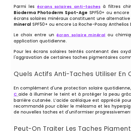
Parmi les
à filtres c
écrans solaires anti-taches
Bioderma Photoderm Spot-Age
SPF50+ ou encore I
écrans solaires minéraux constituent une alternativ
mineral
SPF50+ ou encore La Roche-Posay Anthelios D
Le choix entre un
ou chimiqu
écran solaire minéral
application quotidienne.
Pour les écrans solaires teintés contenant des oxyd
l'aggravation de certaines taches pigmentaires co
Quels Actifs Anti-Taches Utiliser E
En complément d'une protection solaire quotidienne, 
aide à illuminer le teint et à protéger la peau grâ
C
barrière cutanée. L’acide azélaïque est apprécié pou
recommandé pour cibler le mélasma et les hyperpigmen
de nouvelles taches et d'uniformiser progressivement 
Peut-On Traiter Les Taches Pigmenta