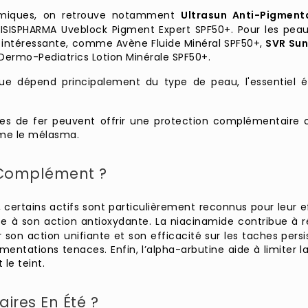
himiques, on retrouve notamment
Ultrasun Anti-Pigment
SISPHARMA Uveblock Pigment Expert SPF50+. Pour les peaux 
e intéressante, comme Avène Fluide Minéral SPF50+,
SVR Sun
ermo-Pediatrics Lotion Minérale SPF50+.
e dépend principalement du type de peau, l'essentiel ét
es de fer peuvent offrir une protection complémentaire co
mme le mélasma.
n Complément ?
certains actifs sont particulièrement reconnus pour leur e
ce à son action antioxydante. La niacinamide contribue à ré
r son action unifiante et son efficacité sur les taches pers
tations tenaces. Enfin, l’alpha-arbutine aide à limiter la
le teint.
ires En Été ?