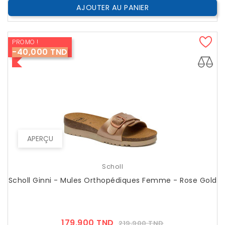
AJOUTER AU PANIER
PROMO !
-40,000 TND
APERÇU
Scholl
Scholl Ginni - Mules Orthopédiques Femme - Rose Gold
Prix
Prix
179,900 TND
219,900 TND