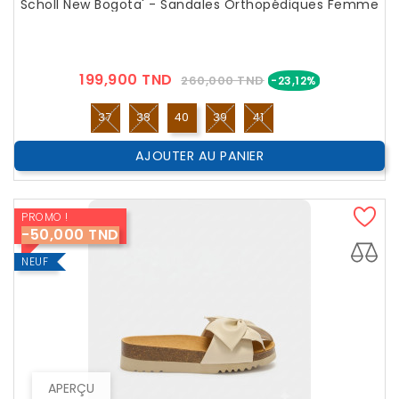
Scholl New Bogota' - Sandales Orthopédiques Femme
Prix
Prix
199,900 TND
260,000 TND
-23,12%
??
Public
37
38
40
39
41
AJOUTER AU PANIER
PROMO !
-50,000 TND
NEUF
APERÇU