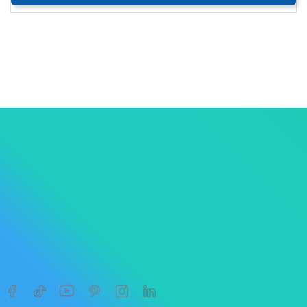
1
2
3




