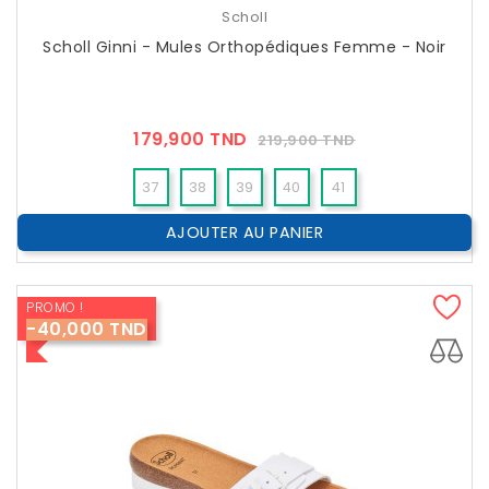
Scholl
Scholl Ginni - Mules Orthopédiques Femme - Noir
Prix
Prix
179,900 TND
219,900 TND
??
Public
37
38
39
40
41
AJOUTER AU PANIER
PROMO !
-40,000 TND