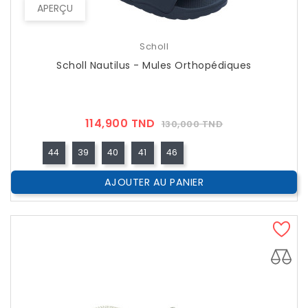
APERÇU
Scholl
Scholl Nautilus - Mules Orthopédiques
Prix
Prix
114,900 TND
130,000 TND
??
Public
44
39
40
41
46
AJOUTER AU PANIER