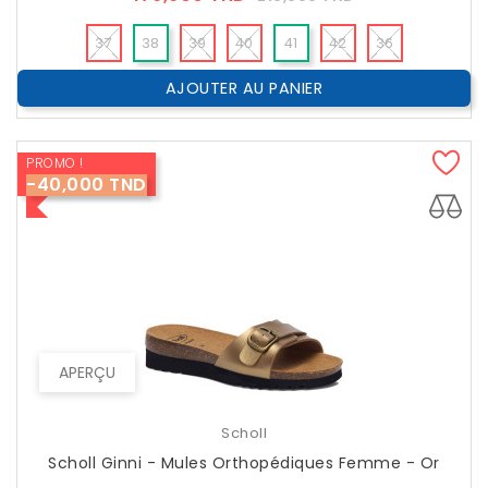
??
Public
37
38
39
40
41
42
36
AJOUTER AU PANIER
PROMO !
-40,000 TND
APERÇU
Scholl
Scholl Ginni - Mules Orthopédiques Femme - Or