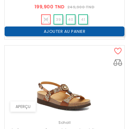
Prix
Prix
199,900 TND
249,900 TND
??
Public
38
39
40
41
AJOUTER AU PANIER
APERÇU
Scholl