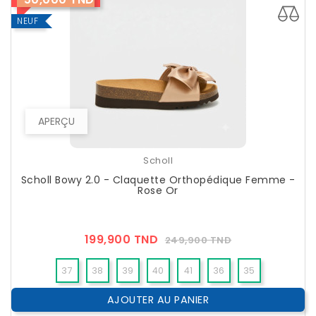
NEUF
APERÇU
Scholl
Scholl Bowy 2.0 - Claquette Orthopédique Femme -
Rose Or
Prix
Prix
199,900 TND
249,900 TND
??
Public
37
38
39
40
41
36
35
AJOUTER AU PANIER