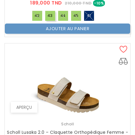
Prix
Prix
189,000 TND
210,000 TND
-10%
??
Public
42
43
44
45
41
AJOUTER AU PANIER
APERÇU
Scholl
Scholl Lusaka 2.0 – Claquette Orthopédique Femme -