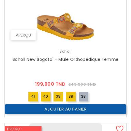
APERÇU
Scholl
Scholl New Bogota' - Mule Orthopédique Femme
Prix
Prix
199,900 TND
249,900 TND
??
Public
41
40
39
38
38
AJOUTER AU PANIER
PROMO !