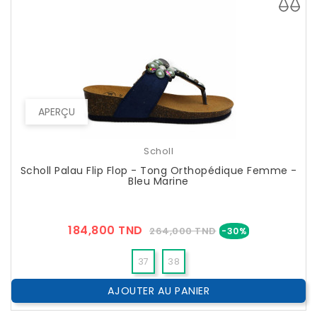
APERÇU
Scholl
Scholl Palau Flip Flop - Tong Orthopédique Femme -
Bleu Marine
Prix
Prix
184,800 TND
264,000 TND
-30%
??
Public
37
38
AJOUTER AU PANIER