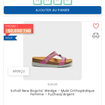
38
39
40
41
AJOUTER AU PANIER
PROMO !
-50,000 TND
NEUF
APERÇU
Scholl
Scholl New Bogota' Wedge - Mule Orthopédique
Femme - Fuchsia/Argent