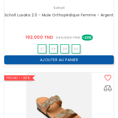
Scholl
Scholl Lusaka 2.0 - Mule Orthopédique Femme - Argent
Prix
Prix
192,000 TND
240,000 TND
-20%
??
Public
37
38
39
40
AJOUTER AU PANIER
PROMO !
-30%