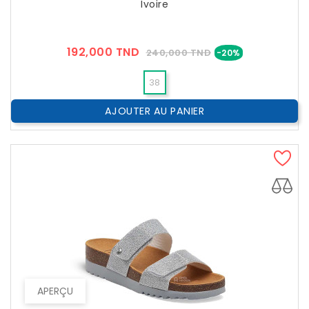
Ivoire
Prix
Prix
192,000 TND
240,000 TND
-20%
??
Public
38
AJOUTER AU PANIER
APERÇU