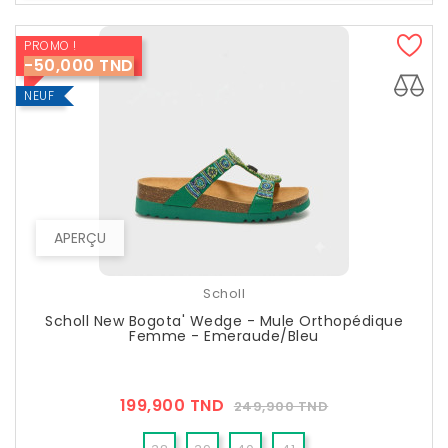
PROMO !
-50,000 TND
NEUF
APERÇU
Scholl
Scholl New Bogota' Wedge - Mule Orthopédique
Femme - Emeraude/Bleu
Prix
Prix
199,900 TND
249,900 TND
??
Public