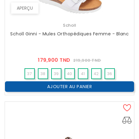
APERÇU
Scholl
Scholl Ginni - Mules Orthopédiques Femme - Blanc
Prix
Prix
179,900 TND
219,900 TND
??
Public
37
38
39
40
41
42
36
AJOUTER AU PANIER