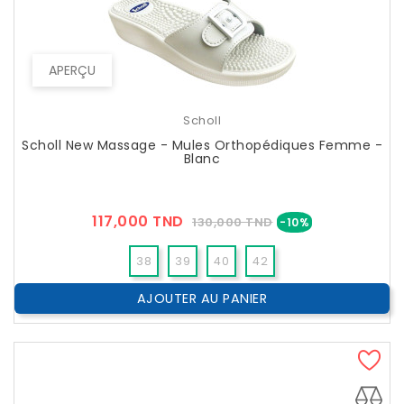
APERÇU
Scholl
Scholl New Massage - Mules Orthopédiques Femme -
Blanc
Prix
Prix
117,000 TND
130,000 TND
-10%
??
Public
38
39
40
42
AJOUTER AU PANIER