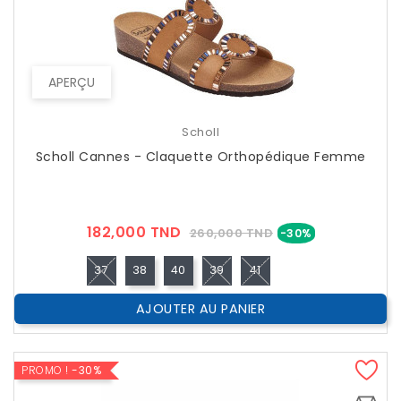
APERÇU
Scholl
Scholl Cannes - Claquette Orthopédique Femme
Prix
Prix
182,000 TND
260,000 TND
-30%
??
Public
37
38
40
39
41
AJOUTER AU PANIER
PROMO !
-30%