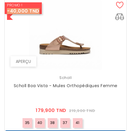
PROMO !
-40,000 TND
APERÇU
Scholl
Scholl Boa Vista - Mules Orthopédiques Femme
Prix
Prix
179,900 TND
219,900 TND
??
Public
35
40
38
37
41