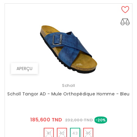
APERÇU
Scholl
Scholl Tangor AD - Mule Orthopédique Homme - Bleu
Prix
Prix
185,600 TND
232,000 TND
-20%
??
Public
41
42
43
45