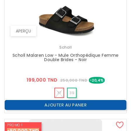
APERÇU
Scholl
Scholl Malaren Low - Mule Orthopédique Femme
Double Brides - Noir
Prix
Prix
199,000 TND
250,000 TND
-20,4%
??
Public
37
39
AJOUTER AU PANIER
PROMO !
-50,000 TND