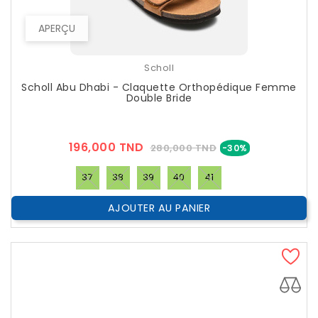
APERÇU
Scholl
Scholl Abu Dhabi - Claquette Orthopédique Femme
Double Bride
Prix
Prix
196,000 TND
280,000 TND
-30%
??
Public
37
38
39
40
41
AJOUTER AU PANIER