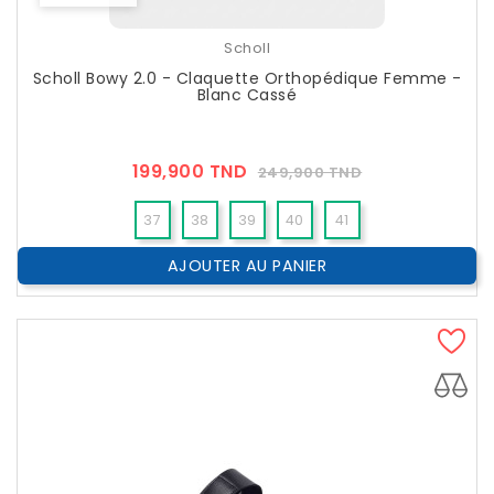
Scholl
Scholl Bowy 2.0 - Claquette Orthopédique Femme -
Blanc Cassé
Prix
Prix
199,900 TND
249,900 TND
??
Public
37
38
39
40
41
AJOUTER AU PANIER