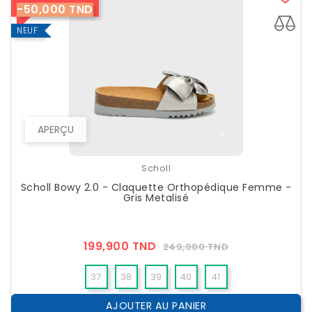
-50,000 TND
NEUF
APERÇU
Scholl
Scholl Bowy 2.0 - Claquette Orthopédique Femme -
Gris Metalisé
Prix
Prix
199,900 TND
249,900 TND
??
Public
37
38
39
40
41
AJOUTER AU PANIER