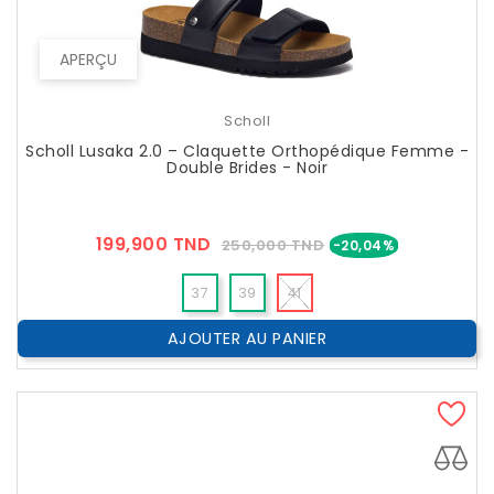
APERÇU
Scholl
Scholl Lusaka 2.0 – Claquette Orthopédique Femme -
Double Brides - Noir
Prix
Prix
199,900 TND
250,000 TND
-20,04%
??
Public
37
39
41
AJOUTER AU PANIER