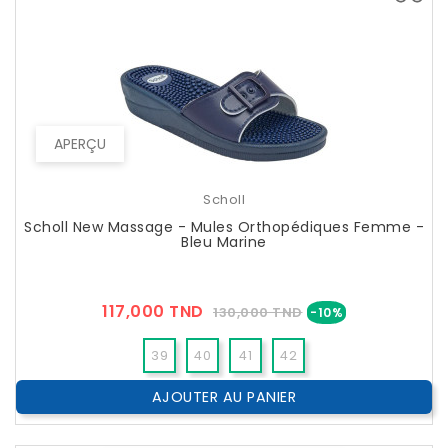
APERÇU
Scholl
Scholl New Massage - Mules Orthopédiques Femme -
Bleu Marine
Prix
Prix
117,000 TND
130,000 TND
-10%
??
Public
39
40
41
42
AJOUTER AU PANIER